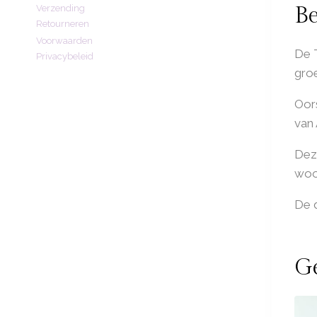
Be
Verzending
Retourneren
Voorwaarden
De T
Privacybeleid
groe
Oors
van 
Deze
woo
De 
Ge