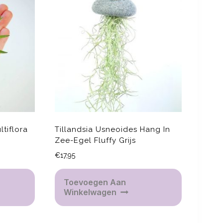
ltiflora
Tillandsia Usneoides Hang In
Zee-Egel Fluffy Grijs
€
17,95
Toevoegen Aan
Winkelwagen