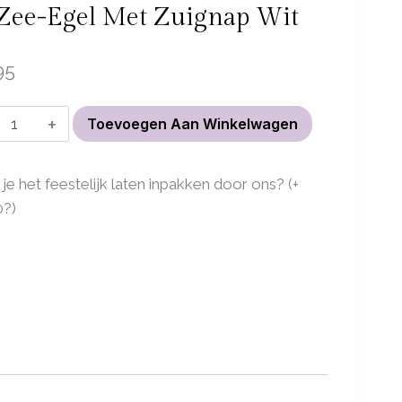
 Zee-Egel Met Zuignap Wit
95
Airplant
Toevoegen Aan Winkelwagen
-
Tillandsia
 je het feestelijk laten inpakken door ons? (+
Usneoides
0
?)
in
zee-
egel
met
zuignap
Wit
aantal