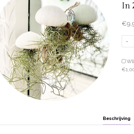
In
€
9,
Wil
€1,0
Beschrijving