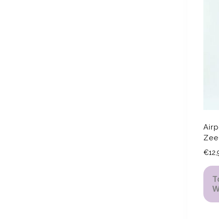
Airp
Zee
€
12,
T
W