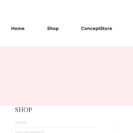
Doorgaan
naar
inhoud
Home
Shop
ConceptStore
SHOP
HOME
NIEUW BINNEN