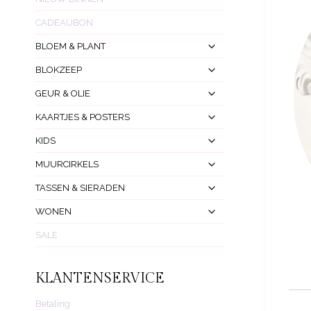
CADEAUBON
Toggle
BLOEM & PLANT
Submenu
Toggle
BLOKZEEP
Submenu
Toggle
GEUR & OLIE
Submenu
Toggle
KAARTJES & POSTERS
Submenu
Toggle
KIDS
Submenu
Toggle
MUURCIRKELS
Submenu
Toggle
TASSEN & SIERADEN
Submenu
Toggle
WONEN
Submenu
SALE
KLANTENSERVICE
Betaling