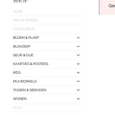
SHOP
Gee
HOME
NIEUW BINNEN
CADEAUBON
Toggle
BLOEM & PLANT
Submenu
Toggle
BLOKZEEP
Submenu
Toggle
GEUR & OLIE
Submenu
Toggle
KAARTJES & POSTERS
Submenu
Toggle
KIDS
Submenu
Toggle
MUURCIRKELS
Submenu
Toggle
TASSEN & SIERADEN
Submenu
Toggle
WONEN
Submenu
SALE