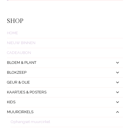
SHOP
HOME
NIEUW BINNEN
CADEAUBON
Toggl
BLOEM & PLANT
Subm
Toggl
BLOKZEEP
Subm
Toggl
GEUR & OLIE
Subm
Toggl
KAARTJES & POSTERS
Subm
Toggl
KIDS
Subm
Toggl
MUURCIRKELS
Subm
Ophangset muurcirkel