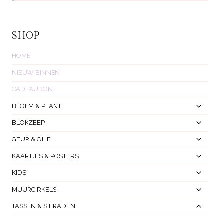
SHOP
HOME
NIEUW BINNEN
CADEAUBON
Toggl
BLOEM & PLANT
Subm
Toggl
BLOKZEEP
Subm
Toggl
GEUR & OLIE
Subm
Toggl
KAARTJES & POSTERS
Subm
Toggl
KIDS
Subm
Toggl
MUURCIRKELS
Subm
Toggl
TASSEN & SIERADEN
Subm