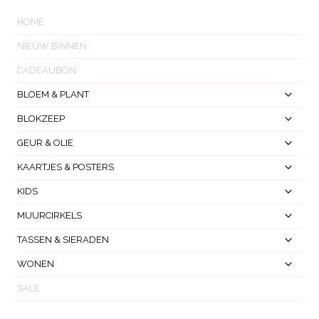
HOME
NIEUW BINNEN
CADEAUBON
Toggl
BLOEM & PLANT
Subm
Toggl
BLOKZEEP
Subm
Toggl
GEUR & OLIE
Subm
Toggl
KAARTJES & POSTERS
Subm
Toggl
KIDS
Subm
Toggl
MUURCIRKELS
Subm
Toggl
TASSEN & SIERADEN
Subm
Toggl
WONEN
Subm
SALE