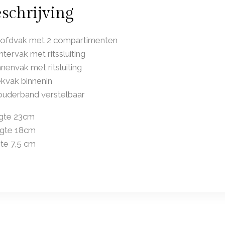
schrijving
oofdvak met 2 compartimenten
htervak met ritssluiting
nnenvak met ritsluiting
kvak binnenin
ouderband verstelbaar
gte 23cm
gte 18cm
te 7,5 cm