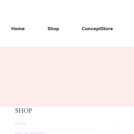
Doorgaan
naar
inhoud
Home
Shop
ConceptStore
SHOP
HOME
NIEUW BINNEN