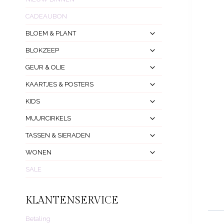
CADEAUBON
Toggle
BLOEM & PLANT
Submenu
Toggle
BLOKZEEP
Submenu
Toggle
GEUR & OLIE
Submenu
Toggle
KAARTJES & POSTERS
Submenu
Toggle
KIDS
Submenu
Toggle
MUURCIRKELS
Submenu
Toggle
TASSEN & SIERADEN
Submenu
Toggle
WONEN
Submenu
SALE
KLANTENSERVICE
Betaling