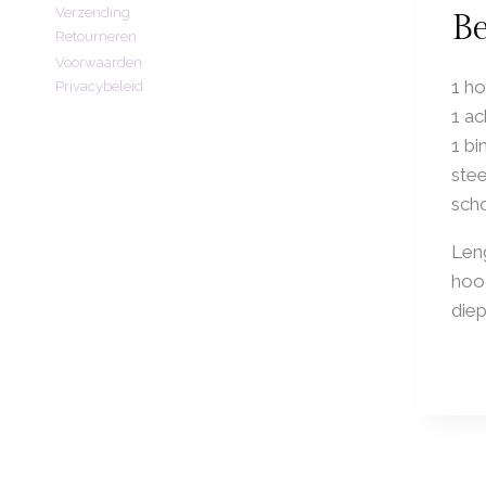
Verzending
Be
Retourneren
Voorwaarden
1 h
Privacybeleid
1 ac
1 bi
stee
sch
Len
hoo
diep