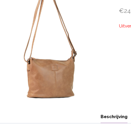
€
24
Uitve
Beschrijving