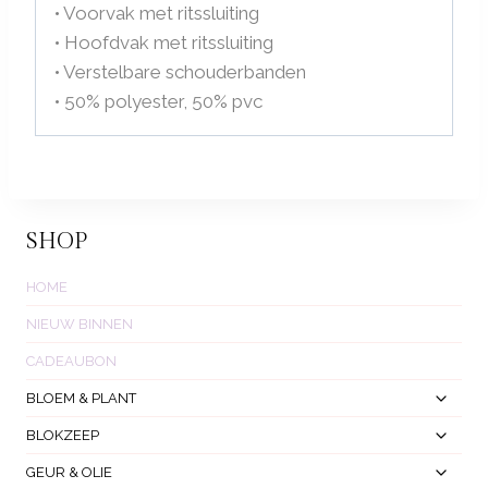
• Voorvak met ritssluiting
• Hoofdvak met ritssluiting
• Verstelbare schouderbanden
• 50% polyester, 50% pvc
SHOP
HOME
NIEUW BINNEN
CADEAUBON
Toggl
BLOEM & PLANT
Subm
Toggl
BLOKZEEP
Subm
Toggl
GEUR & OLIE