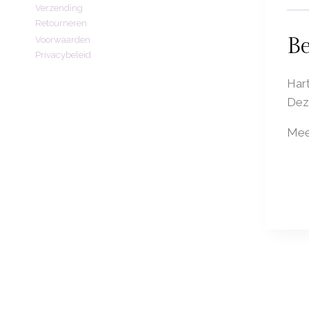
Verzending
Retourneren
Be
Voorwaarden
Privacybeleid
Hart
Deze
Meer