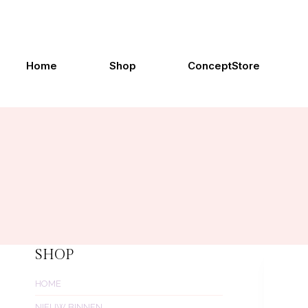
Doorgaan
naar
inhoud
Home
Shop
ConceptStore
SHOP
HOME
NIEUW BINNEN