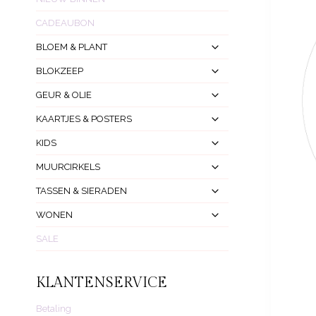
CADEAUBON
Toggle
BLOEM & PLANT
Submenu
Toggle
BLOKZEEP
Submenu
Toggle
GEUR & OLIE
Submenu
Toggle
KAARTJES & POSTERS
Submenu
Toggle
KIDS
Submenu
Toggle
MUURCIRKELS
Submenu
Toggle
TASSEN & SIERADEN
Submenu
Toggle
WONEN
Submenu
SALE
KLANTENSERVICE
Betaling