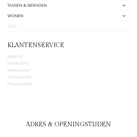
Subm
Toggl
TASSEN & SIERADEN
Subm
Toggl
WONEN
Subm
SALE
KLANTENSERVICE
Betaling
Verzending
Retourneren
Voorwaarden
Privacybeleid
ADRES & OPENINGSTIJDEN