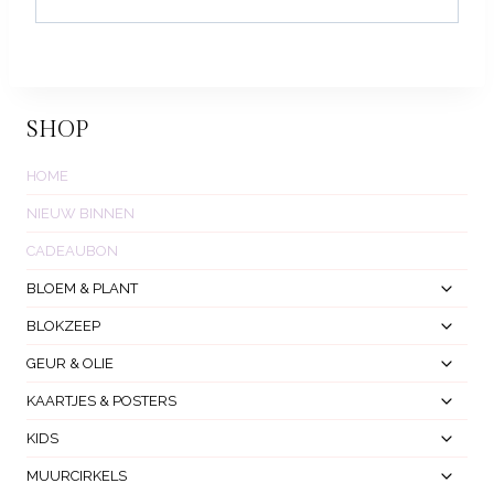
SHOP
HOME
NIEUW BINNEN
CADEAUBON
Toggl
BLOEM & PLANT
Subm
Toggl
BLOKZEEP
Subm
Toggl
GEUR & OLIE
Subm
Toggl
KAARTJES & POSTERS
Subm
Toggl
KIDS
Subm
Toggl
MUURCIRKELS