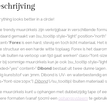
schrijving
ything looks better in a circle!
 trendy muurcirkels zijn verkrijgbaar in verschillende format
daard gemaakt van [su_tooltip style=”light” position=”north
ent=”
Forex
is een hard, stevig en toch licht materiaal. H
te structuur en een harde witte toplaag. Forex is het daarom
uik buiten na verloop van tijd gaat werken” class=”font-size
 bij sommige muurcirkels kun je ook [su_tooltip style=”ligh
nded=”yes” content=”
Dibond
bestaat uit twee dunne lagen 
ig kunststof van 3mm. Dibond is UV- en waterbestendig en
s=”font-size:10px;”]
Dibond
[/su_tooltip] (buiten materiaal) 
 muurcirkels kunt u ophangen met dubbelzijdig tape of ee
tere formaten (vanaf 50cm) een
ophangsysteem
te gebruik