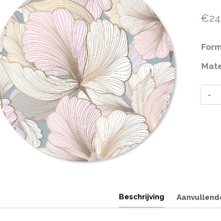
€
24
For
Mate
Beschrijving
Aanvullend