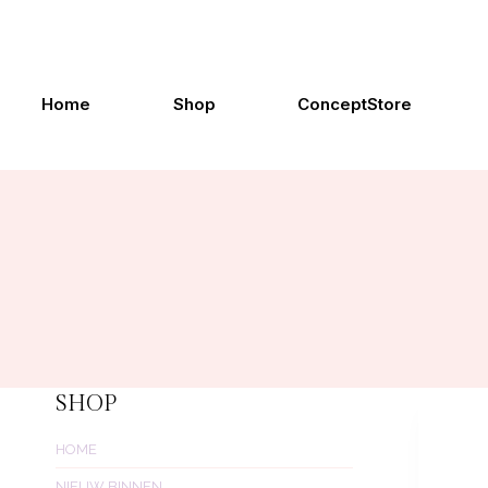
Doorgaan
naar
inhoud
Home
Shop
ConceptStore
SHOP
HOME
NIEUW BINNEN