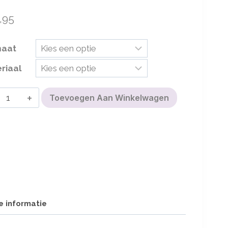
,95
maat
riaal
Muurcirkel
Toevoegen Aan Winkelwagen
Flora
aantal
e informatie