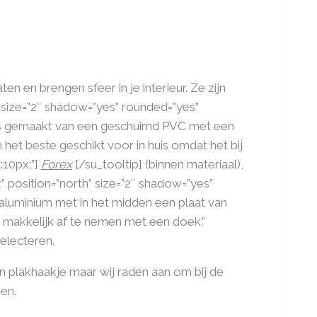
en en brengen sfeer in je interieur. Ze zijn
” size=”2″ shadow=”yes” rounded=”yes”
et is gemaakt van een geschuimd PVC met een
 het beste geschikt voor in huis omdat het bij
:10px;”]
Forex
[/su_tooltip] (binnen materiaal),
t” position=”north” size=”2″ shadow=”yes”
aluminium met in het midden een plaat van
 makkelijk af te nemen met een doek.”
selecteren.
n plakhaakje maar wij raden aan om bij de
en.