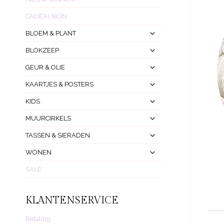
CADEAUBON
Toggle
BLOEM & PLANT
Submenu
Toggle
BLOKZEEP
Submenu
Toggle
GEUR & OLIE
Submenu
Toggle
KAARTJES & POSTERS
Submenu
Toggle
KIDS
Submenu
Toggle
MUURCIRKELS
Submenu
Toggle
TASSEN & SIERADEN
Submenu
Toggle
WONEN
Submenu
SALE
KLANTENSERVICE
Betaling