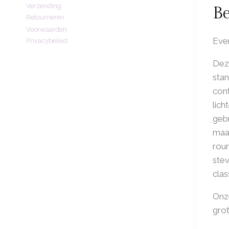
Verzending
Be
Retourneren
Voorwaarden
Ever
Privacybeleid
Deze
stan
cont
lich
gebr
maar
rou
stev
clas
Onze
gro