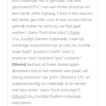
licht materiaal. Het is gemaakt van een
geschuimd PVC met een lichte structuur en
een harde witte toplaag. Forex is het daarom
het beste geschikt voor in huis omdat het bij
gebruik buiten na verloop van tijd gaat
werken” class=”font-size:10px;”]
Forex
[/su_tooltip] (binnen materiaal), maar bij
sommige muurcirkels kun je ook [su_tooltip
style=”light” position=”north” size=”2″
shadow=”yes” rounded=”yes” content=”
Dibond
bestaat uit twee dunne lagen
aluminium met in het midden een plaat van
stevig kunststof van 3mm. Dibond is UV- en
waterbestendig en makkelijk af te nemen
met een doek.” class=”font-size:10px;”]
Dibond
[/su_tooltip] (buiten materiaal)
selecteren.