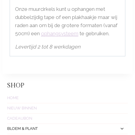
Onze muurcirkels kunt u ophangen met
dubbelzijdig tape of een plakhaakje maar wij
raden aan om bij de grotere formaten (vanaf
50cm) een
ophangsysteem
te gebruiken.
Levertijd 2 tot 8 werkdagen
SHOP
HOME
NIEUW BINNEN
CADEAUBON
Toggl
BLOEM & PLANT
Subm