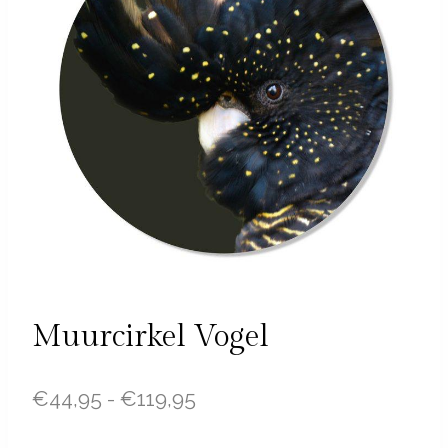
Muurcirkel Vogel
Prijsklasse:
€
44,95
-
€
119,95
€44,95