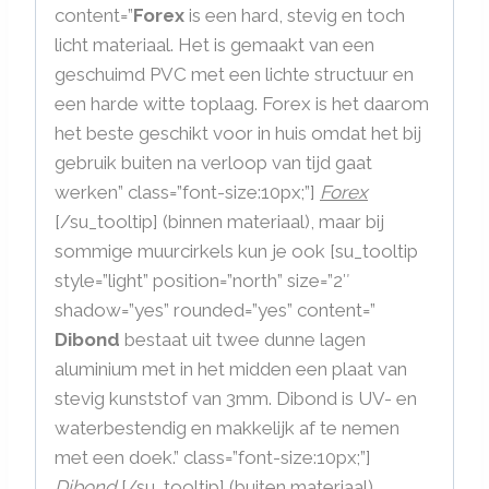
content=”
Forex
is een hard, stevig en toch
licht materiaal. Het is gemaakt van een
geschuimd PVC met een lichte structuur en
een harde witte toplaag. Forex is het daarom
het beste geschikt voor in huis omdat het bij
gebruik buiten na verloop van tijd gaat
werken” class=”font-size:10px;”]
Forex
[/su_tooltip] (binnen materiaal), maar bij
sommige muurcirkels kun je ook [su_tooltip
style=”light” position=”north” size=”2″
shadow=”yes” rounded=”yes” content=”
Dibond
bestaat uit twee dunne lagen
aluminium met in het midden een plaat van
stevig kunststof van 3mm. Dibond is UV- en
waterbestendig en makkelijk af te nemen
met een doek.” class=”font-size:10px;”]
Dibond
[/su_tooltip] (buiten materiaal)