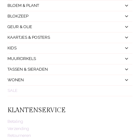
Toggl
BLOEM & PLANT
Subm
Toggl
BLOKZEEP
Subm
Toggl
GEUR & OLIE
Subm
Toggl
KAARTJES & POSTERS
Subm
Toggl
KIDS
Subm
Toggl
MUURCIRKELS
Subm
Toggl
TASSEN & SIERADEN
Subm
Toggl
WONEN
Subm
SALE
KLANTENSERVICE
Betaling
Verzending
Retourneren