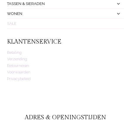
Toggl
TASSEN & SIERADEN
Subm
Toggl
WONEN
Subm
SALE
KLANTENSERVICE
Betaling
Verzending
Retourneren
Voorwaarden
Privacybeleid
ADRES & OPENINGSTIJDEN