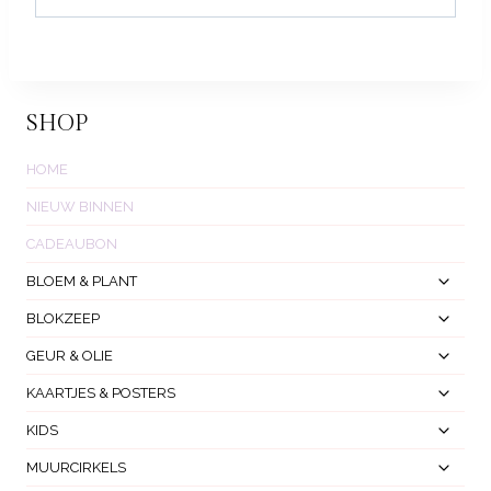
SHOP
HOME
NIEUW BINNEN
CADEAUBON
Toggl
BLOEM & PLANT
Subm
Toggl
BLOKZEEP
Subm
Toggl
GEUR & OLIE
Subm
Toggl
KAARTJES & POSTERS
Subm
Toggl
KIDS
Subm
Toggl
MUURCIRKELS
Subm